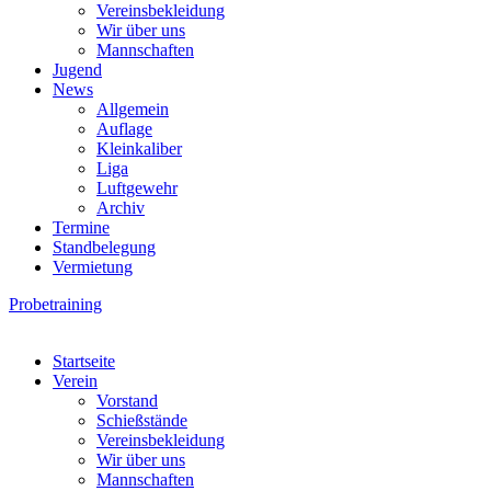
Vereinsbekleidung
Wir über uns
Mannschaften
Jugend
News
Allgemein
Auflage
Kleinkaliber
Liga
Luftgewehr
Archiv
Termine
Standbelegung
Vermietung
Probetraining
Startseite
Verein
Vorstand
Schießstände
Vereinsbekleidung
Wir über uns
Mannschaften