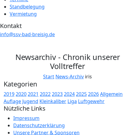
Standbelegung
Vermietung
Kontakt
info@ssv-bad-breisig.de
Newsarchiv - Chronik unserer
Volltreffer
Start
News-Archiv
iris
Kategorien
2019
2020
2021
2022
2023
2024
2025
2026
Allgemein
Auflage
Jugend
Kleinkaliber
Liga
Luftgewehr
Nützliche Links
Impressum
Datenschutzerklärung
Unsere Partner & Sponsoren