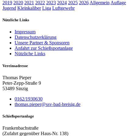
2019
2020
2021
2022
2023
2024
2025
2026
Allgemein
Auflage
Jugend
Kleinkaliber
Liga
Luftgewehr
Nützliche Links
Impressum
Datenschutzerklärung
Unsere Partner & Sponsoren
Anfahrt zur Schießsportanlage
Nützliche Links
Vereinsadresse
Thomas Pieper
Peter-Zepp-Straße 9
53489 Sinzig
0162/1930630
thomas.pieper@ssv-bad-breisig.de
Schießsportanlage
Frankenbachstraße
(Zufahrt gegenüber Haus-Nr. 138)